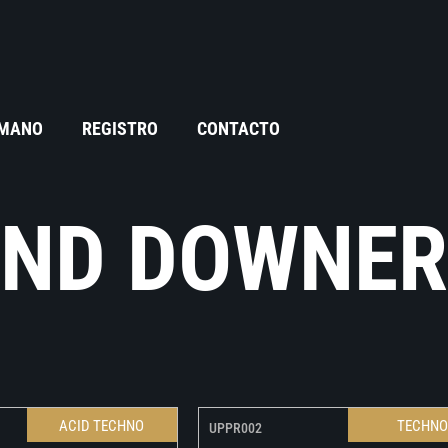
 MANO
REGISTRO
CONTACTO
AND DOWNE
ACID TECHNO
TECHN
UPPR002