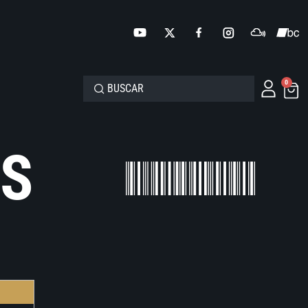
0
RS
O