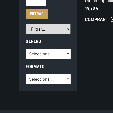
Última copia
19,90
€
FILTRAR
COMPRAR
GENERO
Selecciona...
FORMATO
Selecciona...