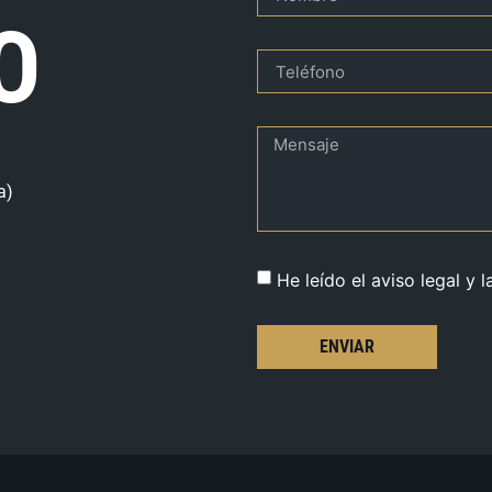
O
a)
He leído el aviso legal y l
ENVIAR