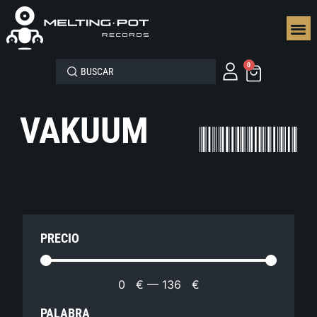
SEGUN
0
VAKUUM
PRECIO
0
€
—
136
€
PALABRA