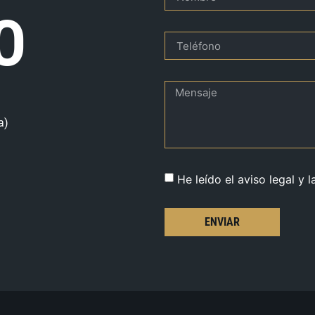
O
a)
He leído el aviso legal y l
ENVIAR