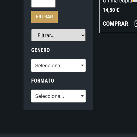
Última copia
14,50
€
FILTRAR
COMPRAR
GENERO
Selecciona...
FORMATO
Selecciona...