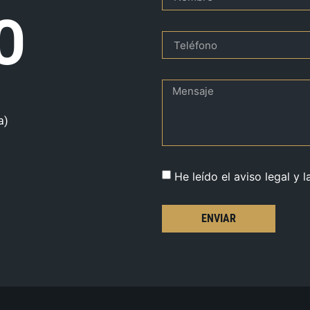
O
a)
He leído el aviso legal y l
ENVIAR