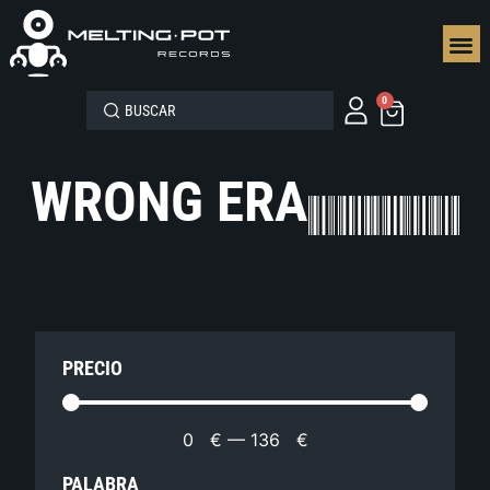
SEGUN
0
WRONG ERA
PRECIO
0
€
—
136
€
PALABRA