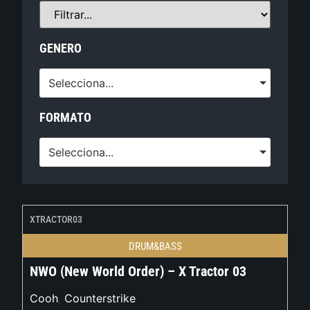
GENERO
Selecciona...
FORMATO
Selecciona...
XTRACTOR03
DRUM&BASS
NWO (New World Order) – X Tractor 03
Cooh
,
Counterstrike