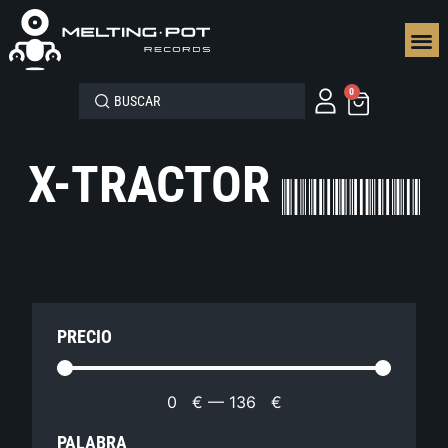
SEGUN
0
X-TRACTOR
PRECIO
0
€
—
136
€
PALABRA