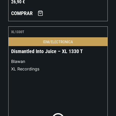
26,90
€
COMPRAR
XL1330T
IDM/ELECTRONICA
Dismantled Into Juice – XL 1330 T
Blawan
XL Recordings