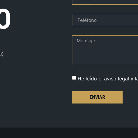
O
a)
He leído el aviso legal y l
ENVIAR