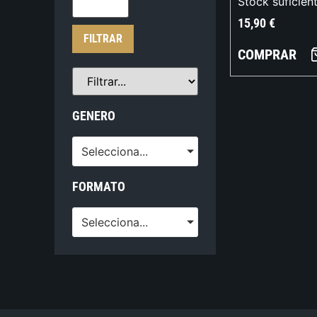
Stock suficien
15,90
€
FILTRAR
COMPRAR
GENERO
Selecciona...
FORMATO
Selecciona...