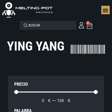
SEGUN
0
YING YANG
PRECIO
0
€
—
136
€
PALABRA