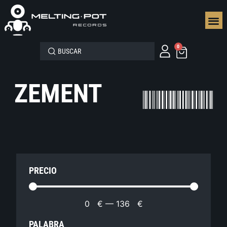
SEGUN
0
ZEMENT
PRECIO
0
€
—
136
€
PALABRA