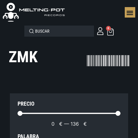
SEGUN
0
ZMK
PRECIO
0
€
—
136
€
PALABRA