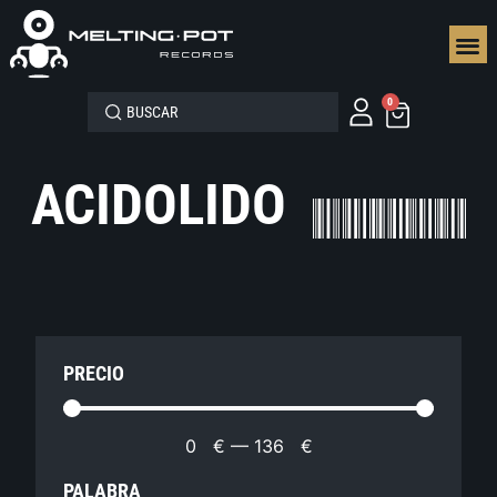
SEGUN
0
ACIDOLIDO
PRECIO
0
€
—
136
€
PALABRA