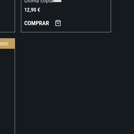
Última copia
12,90
€
COMPRAR
EKNO