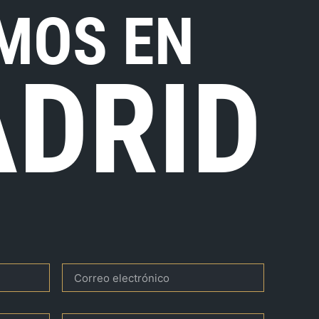
MOS EN
DRID