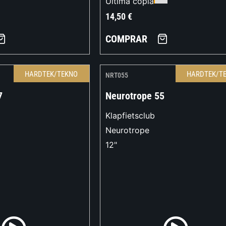
Última copia
14,50
€
COMPRAR
HARDTEK/TEKNO
HARDTEK/T
NRT055
7
Neurotrope 55
Klapfietsclub
Neurotrope
12"