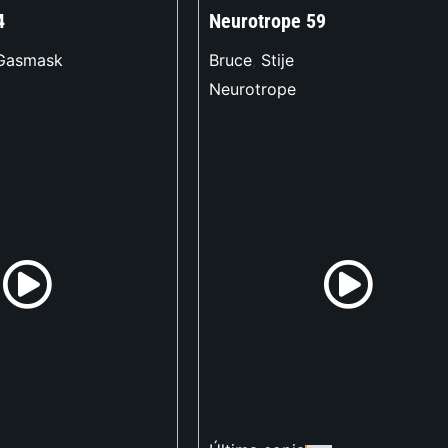
4
Neurotrope 59
Gasmask
Bruce
,
Stije
Neurotrope