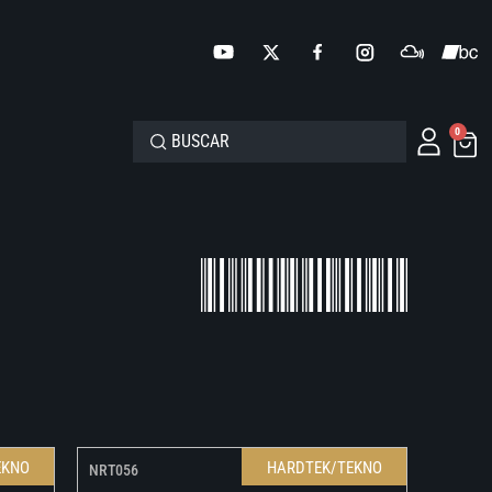
0
EKNO
HARDTEK/TEKNO
NRT056