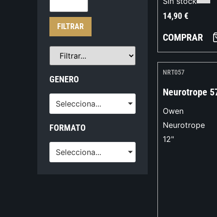
Sin stock
14,90
€
FILTRAR
COMPRAR
NRT057
GENERO
Neurotrope 5
Selecciona...
Owen
Neurotrope
FORMATO
12"
Selecciona...