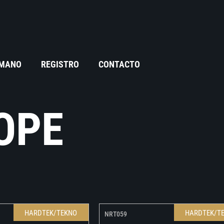
 MANO
REGISTRO
CONTACTO
OPE
HARDTEK/TEKNO
HARDTEK/T
NRT059