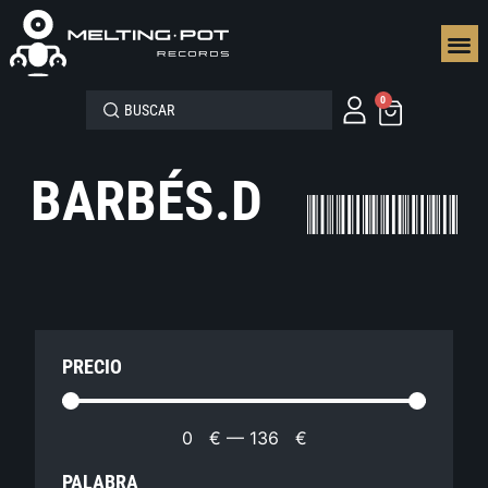
SEGUN
0
BARBÉS.D
PRECIO
0
€
—
136
€
PALABRA