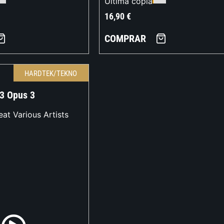
Última copia
16,90
€
COMPRAR
HARDTEK/TEKNO
23 Opus 3
eat Various Artists