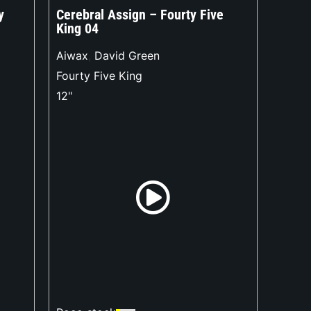
y
Cerebral Assign – Fourty Five
King 04
Aiwax
,
David Green
Fourty Five King
12"