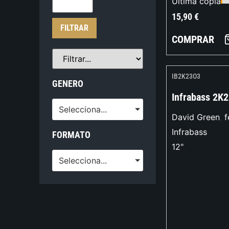
Última copia
15,90
€
FILTRAR
COMPRAR
IB2K23O3
GENERO
Infrabass 2K
Selecciona...
David Green
,
f
Infrabass
FORMATO
12"
Selecciona...