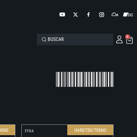
0
EKNO
HARDTEK/TEKNO
FFK4