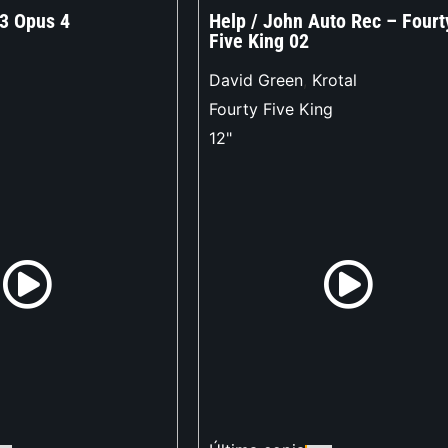
23 Opus 4
Help / John Auto Rec – Fourt
Five King 02
David Green
,
Krotal
Fourty Five King
12"