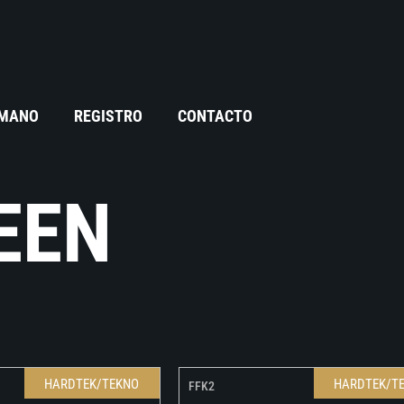
 MANO
REGISTRO
CONTACTO
EEN
HARDTEK/TEKNO
HARDTEK/T
FFK2