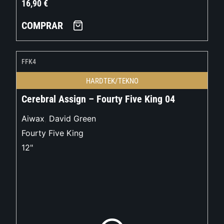
16,90
€
COMPRAR
FFK4
HARDTEK/TEKNO
Cerebral Assign – Fourty Five King 04
Aiwax
,
David Green
Fourty Five King
12"