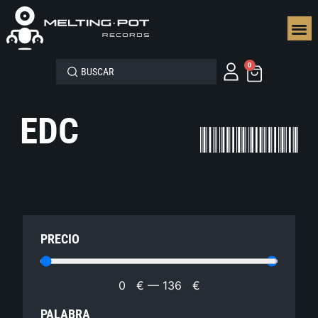
SEGUN
0
EDC
PRECIO
0
€
—
136
€
PALABRA