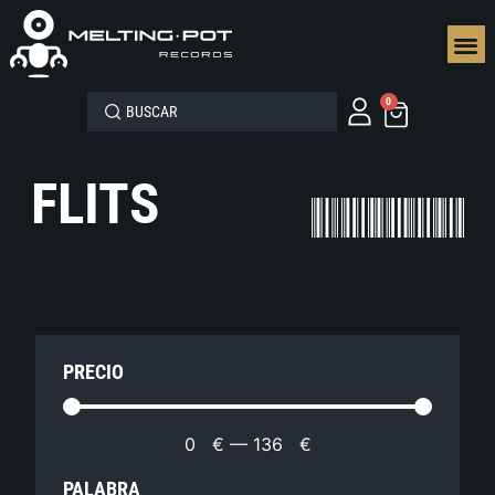
SEGUN
0
FLITS
PRECIO
0
€
—
136
€
PALABRA