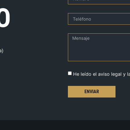
O
a)
He leído el aviso legal y l
ENVIAR