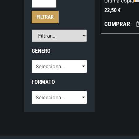
Última copia
22,50
€
FILTRAR
COMPRAR
GENERO
Selecciona...
FORMATO
Selecciona...