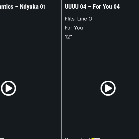
antics – Ndyuka 01
UUUU 04 – For You 04
Flits
,
Line O
For You
12"