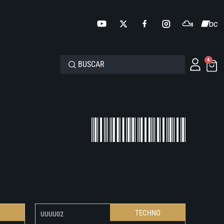
4
O
TECHNO
UUUU02