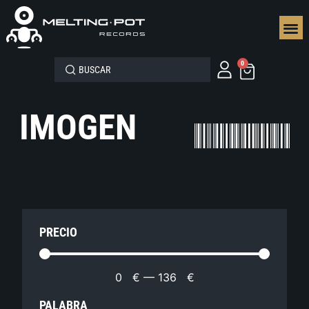
SEGUN
0
IMOGEN
PRECIO
0
€
—
136
€
PALABRA