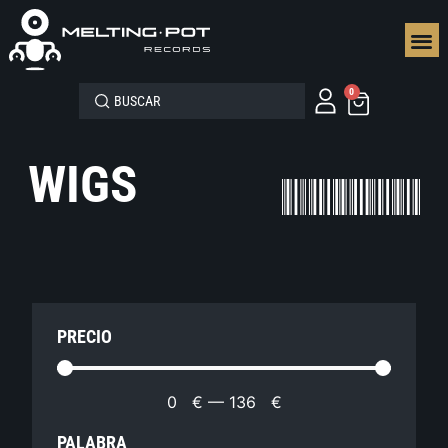
SEGUN
0
WIGS
PRECIO
0
€
—
136
€
PALABRA