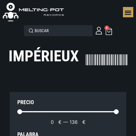
SEGUN
0
IMPÉRIEUX
PRECIO
0
€
—
136
€
PALABRA