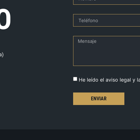
O
a)
He leído el aviso legal y l
ENVIAR