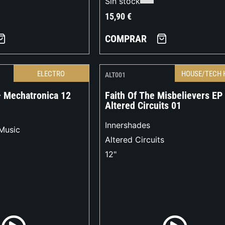
Sin stock
15,90
€
COMPRAR
ELECTRO
HOUSE/TECH 
ALT001
– Mechatronica 12
Faith Of The Misbelievers EP
Altered Circuits 01
Innershades
Music
Altered Circuits
12"