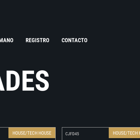
 MANO
REGISTRO
CONTACTO
ADES
HOUSE/TECH HOUSE
HOUSE/TECH 
CJFD45