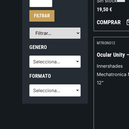
Sin stock
19,50
€
FILTRAR
COMPRAR
MTRON012
GENERO
Ocular Unity 
Selecciona...
Innershades
Mechatronica 
FORMATO
12"
Selecciona...