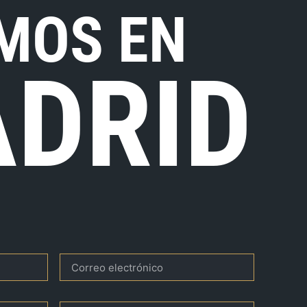
MOS EN
DRID