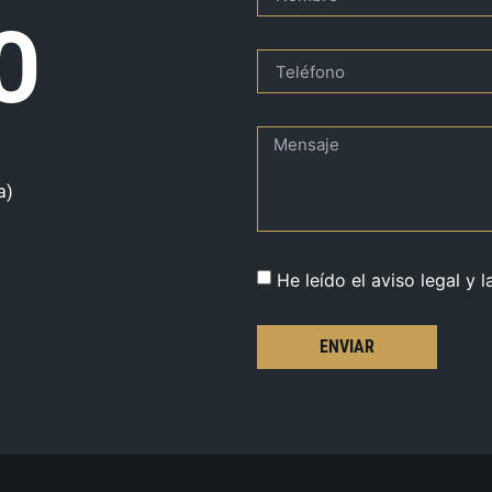
O
a)
He leído el aviso legal y l
ENVIAR