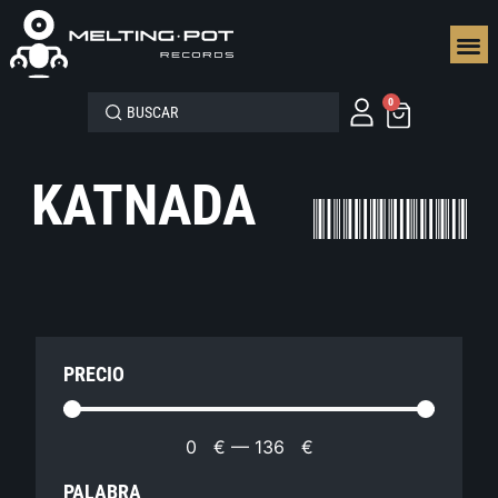
SEGUN
0
KATNADA
PRECIO
0
€
—
136
€
PALABRA