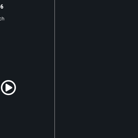
06
ch