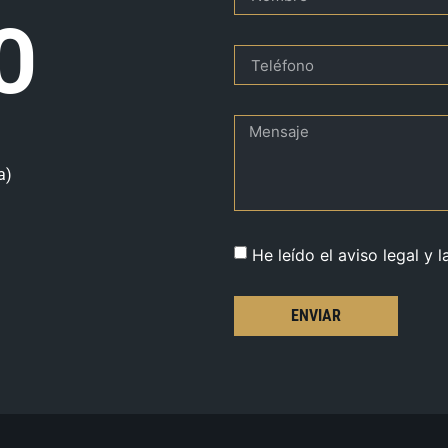
O
a)
He leído el aviso legal y l
ENVIAR