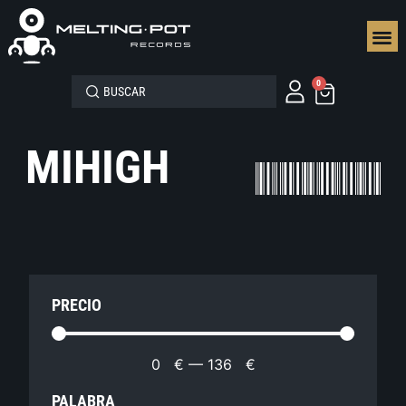
SEGUN
0
MIHIGH
PRECIO
0
€
—
136
€
PALABRA