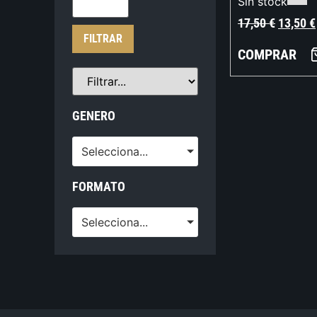
Sin stock
17,50
€
13,50
€
FILTRAR
COMPRAR
GENERO
Selecciona...
FORMATO
Selecciona...