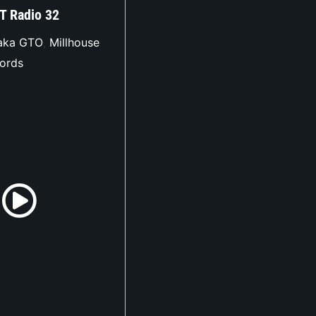
T Radio 32
 aka GTO
,
Millhouse
cords