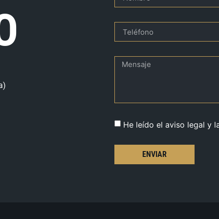
O
a)
He leído el aviso legal y l
ENVIAR