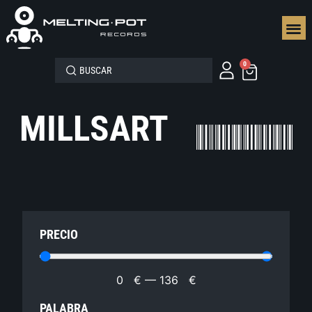
SEGUN
0
MILLSART
PRECIO
0
€
—
136
€
PALABRA