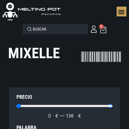
SEGUN
0
MIXELLE
PRECIO
0
€
—
136
€
PALABRA