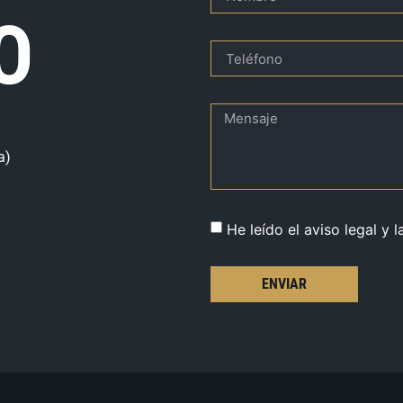
O
a)
He leído el aviso legal y l
ENVIAR