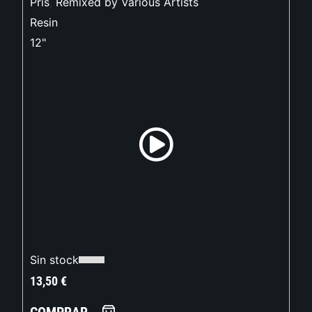
Pris
,
Remixed by Various Artists
Resin
12"
Sin stock
13,50
€