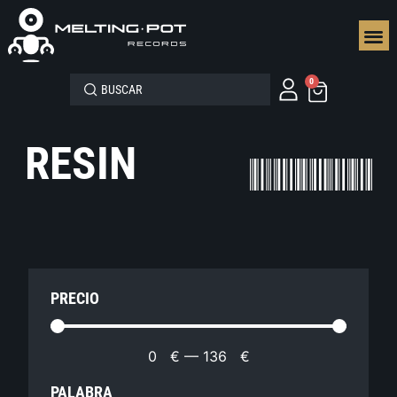
SEGUN
0
RESIN
PRECIO
0
€
—
136
€
PALABRA