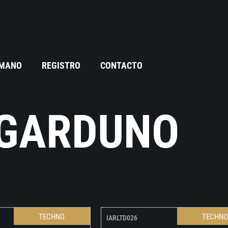
 MANO
REGISTRO
CONTACTO
 GARDUNO
TECHNO
TECHN
IARLTD026