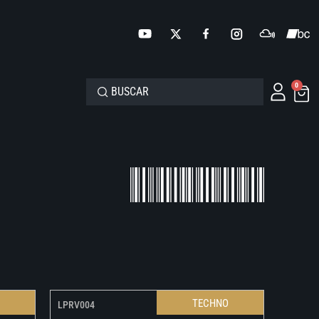
0
O
TECHNO
LPRV004