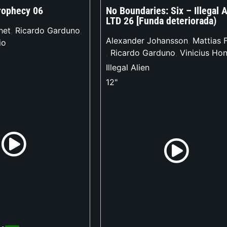
rophecy 06
No Boundaries: Six – Illegal A
LTD 26 [Funda deteriorada)
het
,
Ricardo Garduno
,
Alexander Johansson
,
Mattias F
io
,
Ricardo Garduno
,
Vinicius Hon
Illegal Alien
12"