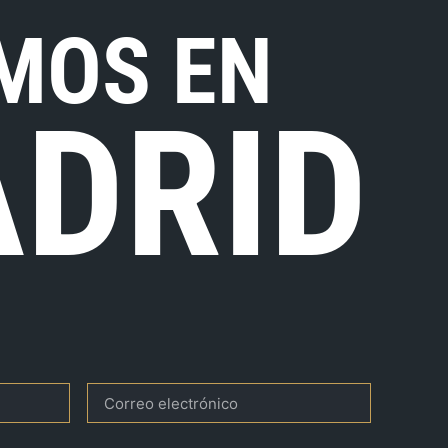
MOS EN
DRID