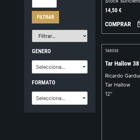
Stock suficien
14,50
€
FILTRAR
COMPRAR
GENERO
TAR038
Tar Hallow 38
Selecciona...
Ricardo Gardu
FORMATO
Tar Hallow
12"
Selecciona...