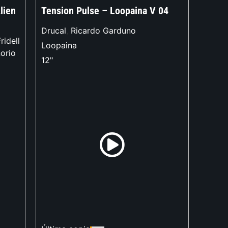
lien
Tension Pulse – Loopaina V 04
Drucal
,
Ricardo Garduno
ridell
Loopaina
orio
12"