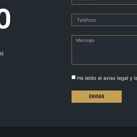
O
a)
He leído el aviso legal y l
ENVIAR