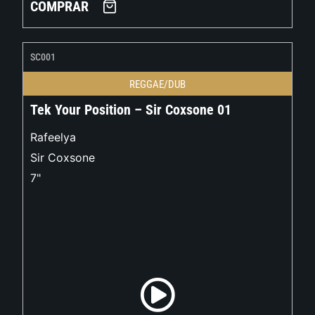
COMPRAR
SC001
REGGAE/DUB
Tek Your Position – Sir Coxsone 01
Rafeelya
Sir Coxsone
7"