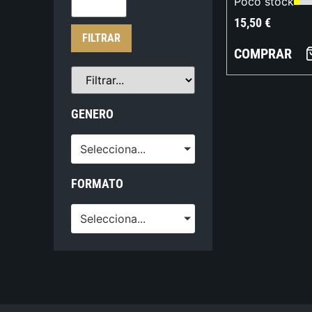
Poco stock
15,50
€
FILTRAR
COMPRAR
GENERO
Selecciona...
FORMATO
Selecciona...