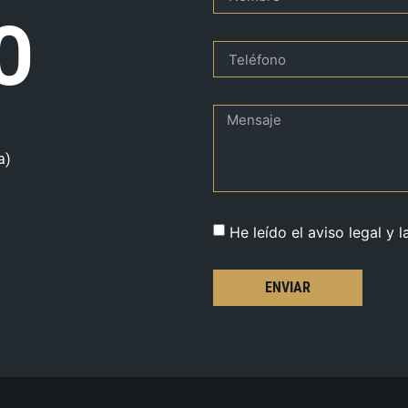
O
a)
He leído el aviso legal y l
ENVIAR