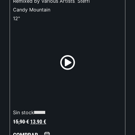
Remixed by Various Artists
,
Steffi
Candy Mountain
12"
Sin stock
15,90
€
13,90
€