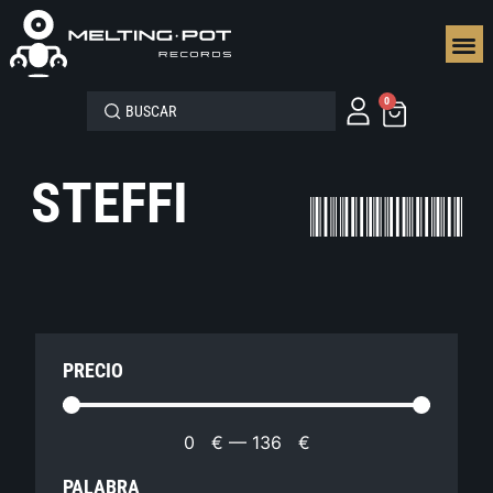
SEGUN
0
STEFFI
PRECIO
0
€
—
136
€
PALABRA