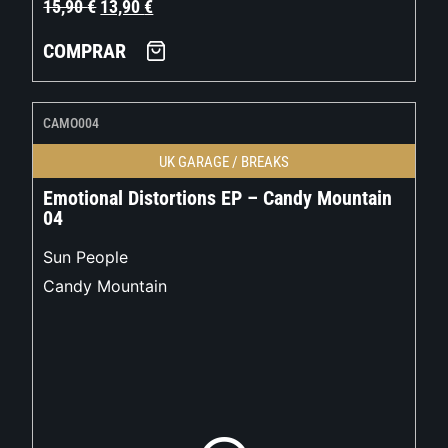
15,90
€
13,90
€
COMPRAR
CAMO004
UK GARAGE / BREAKS
Emotional Distortions EP – Candy Mountain
04
Sun People
Candy Mountain