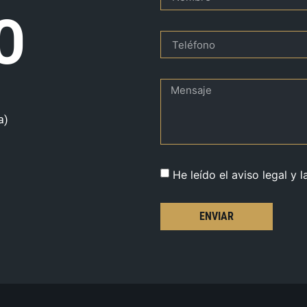
O
a)
He leído el aviso legal y l
ENVIAR