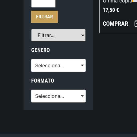
Última copia
17,50
€
FILTRAR
COMPRAR
GENERO
Selecciona...
FORMATO
Selecciona...