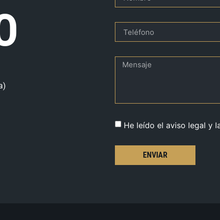
O
a)
He leído el aviso legal y l
ENVIAR