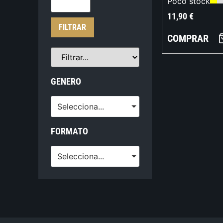
Poco stock
11,90
€
FILTRAR
COMPRAR
GENERO
Selecciona...
FORMATO
Selecciona...