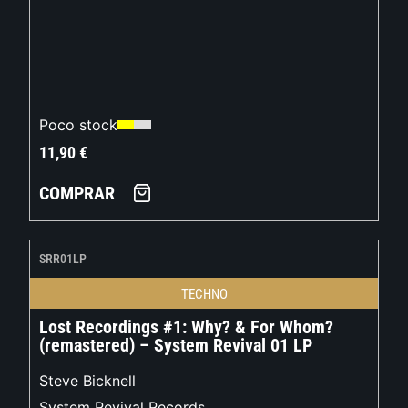
Poco stock
11,90
€
COMPRAR
SRR01LP
TECHNO
Lost Recordings #1: Why? & For Whom?
(remastered) – System Revival 01 LP
Steve Bicknell
System Revival Records