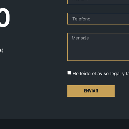
O
a)
He leído el aviso legal y l
ENVIAR