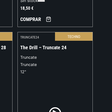
Sin stock
18,50
€
COMPRAR
O
TECHNO
TRUNCATE24
 28
The Drill – Truncate 24
Truncate
Truncate
12"