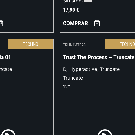
Sin stock
17,90
€
COMPRAR
TECHNO
TECHN
TRUNCATE28
la 01
Trust The Process – Truncate
ncate
Dj Hyperactive
,
Truncate
Truncate
12"