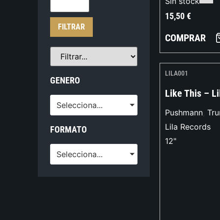
Sin stock
15,50
€
FILTRAR
COMPRAR
LILA001
GENERO
Like This – Li
Selecciona...
Pushmann
,
Tru
Lila Records
FORMATO
12"
Selecciona...