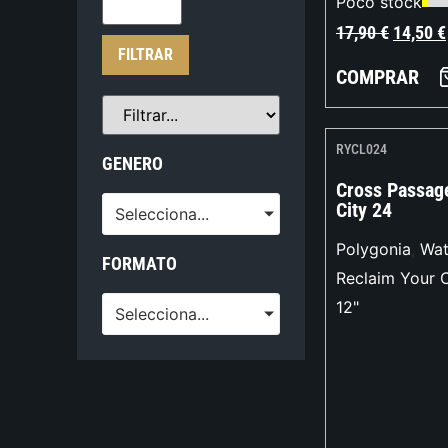
Poco stock
17,90
€
14,50
€
FILTRAR
COMPRAR
RYCL024
GENERO
Cross Passag
City 24
Selecciona...
Polygonia
,
Wat
FORMATO
Reclaim Your C
12"
Selecciona...