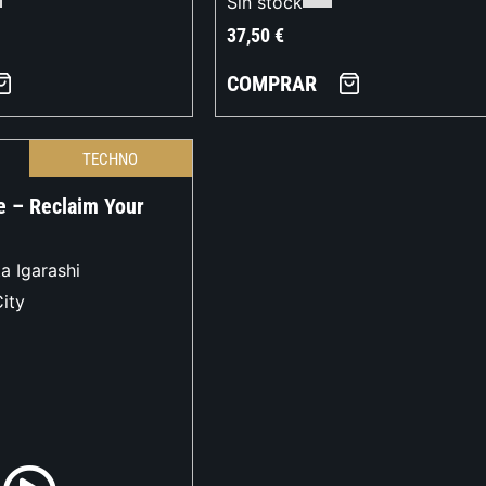
Sin stock
37,50
€
COMPRAR
TECHNO
e – Reclaim Your
a Igarashi
ity