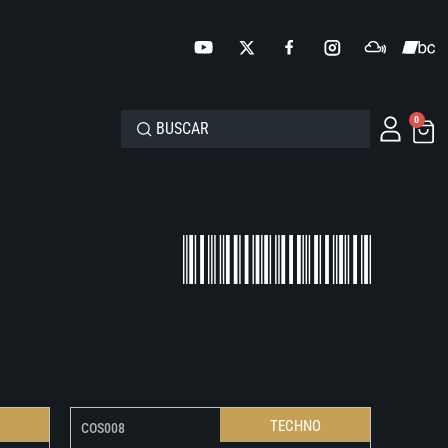
0
O
TECHNO
COS008