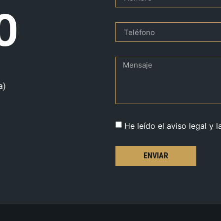
O
a)
He leído el aviso legal y l
ENVIAR