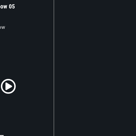
bow 05
bow