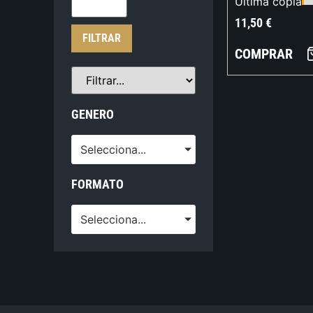
Última copia
11,50
€
FILTRAR
COMPRAR
GENERO
Selecciona...
FORMATO
Selecciona...