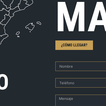
MA
¿CÓMO LLEGAR?
O