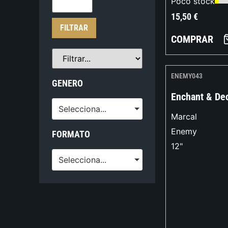
Poco stock
15,50
€
FILTRAR
COMPRAR
ENEMY043
GENERO
Enchant & De
Selecciona...
Marcal
Enemy
FORMATO
12"
Selecciona...