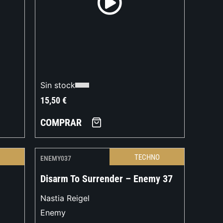
Sin stock
15,50
€
COMPRAR
O
TECHNO
ENEMY037
Disarm To Surrender – Enemy 37
Nastia Reigel
Enemy