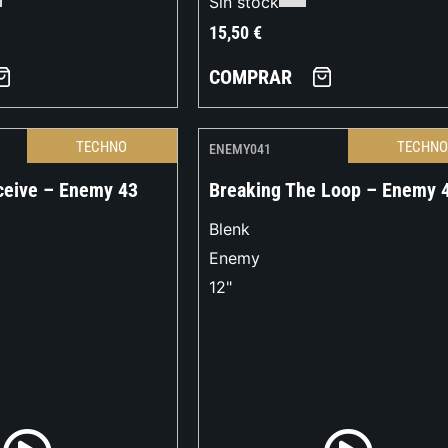
Sin stock
15,50
€
COMPRAR
TECHNO
TECHN
ENEMY041
ceive – Enemy 43
Breaking The Loop – Enemy 
Blenk
Enemy
12"