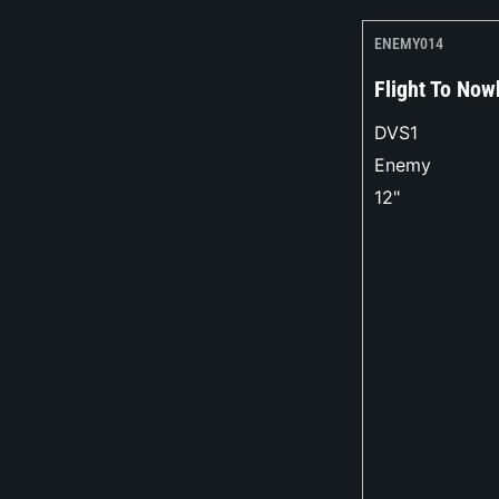
ENEMY014
Flight To No
DVS1
Enemy
12"