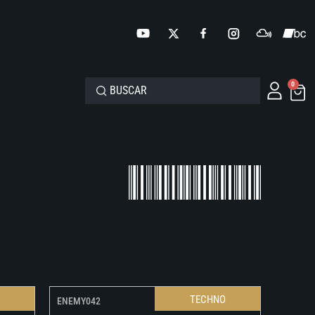
0
O
TECHNO
ENEMY042