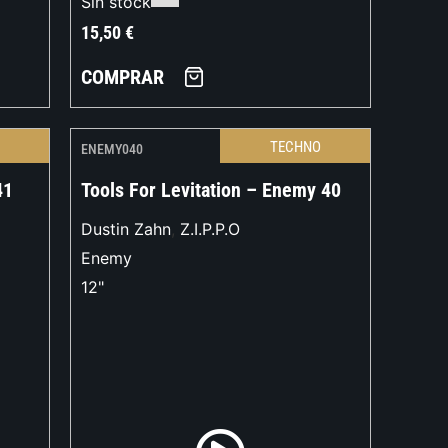
Sin stock
15,50
€
COMPRAR
O
TECHNO
ENEMY040
41
Tools For Levitation – Enemy 40
Dustin Zahn
,
Z.I.P.P.O
Enemy
12"