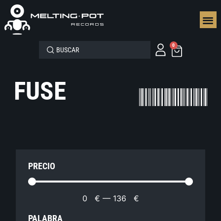
SEGUN
0
FUSE
PRECIO
0
€
—
136
€
PALABRA