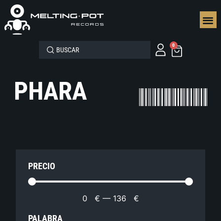
SEGUN
0
PHARA
PRECIO
0
€
—
136
€
PALABRA