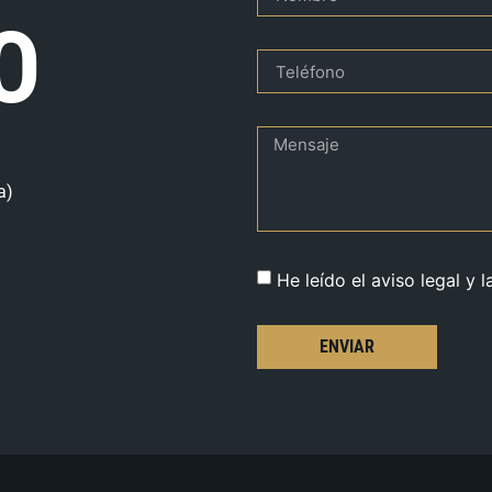
O
a)
He leído el aviso legal y l
ENVIAR